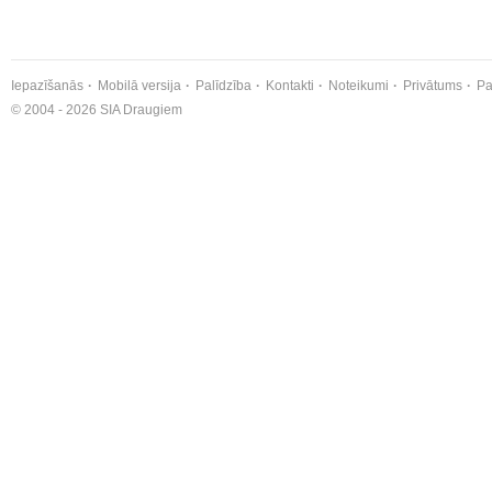
Iepazīšanās
Mobilā versija
Palīdzība
Kontakti
Noteikumi
Privātums
Pa
© 2004 - 2026 SIA Draugiem