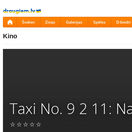
Pāriet
uz
saturu
Šodien
Ziņas
Galerijas
Spēles
D-biedri
Kino
Taxi No. 9 2 11: 