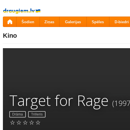
Pāriet
uz
saturu
Šodien
Ziņas
Galerijas
Spēles
D-biedri
Kino
Target for Rage
(1997
Drāma
Trilleris