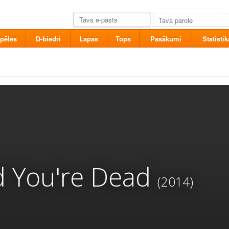
pēles
D-biedri
Lapas
Tops
Pasākumi
Statistik
d You're Dead
(2014)