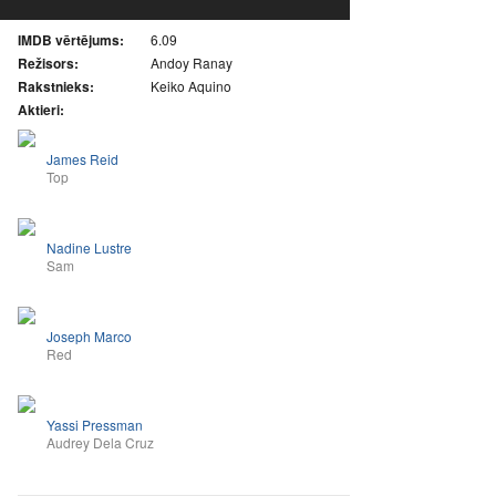
IMDB vērtējums:
6.09
Režisors:
Andoy Ranay
Rakstnieks:
Keiko Aquino
Aktieri:
James Reid
Top
Nadine Lustre
Sam
Joseph Marco
Red
Yassi Pressman
Audrey Dela Cruz