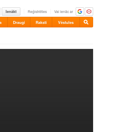
Ienākt
Reģistrēties
Vai ienāc ar
a
Draugi
Raksti
Vēstules