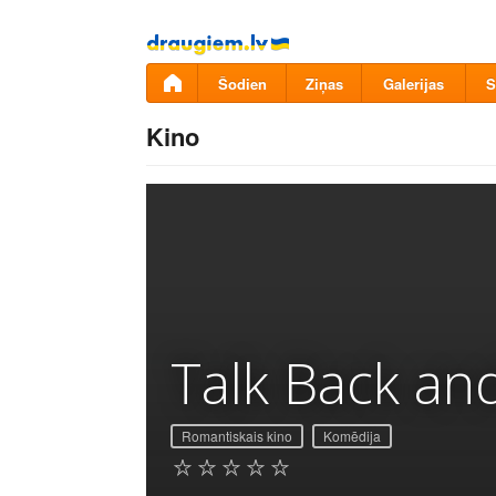
Pāriet
uz
saturu
Šodien
Ziņas
Galerijas
S
Kino
Talk Back an
Romantiskais kino
Komēdija