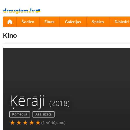
Pāriet
uz
saturu
Šodien
Ziņas
Galerijas
Spēles
D-biedri
Kino
Ķērāji
(2018)
Komēdija
Asa sižeta
(1 vērtējums)