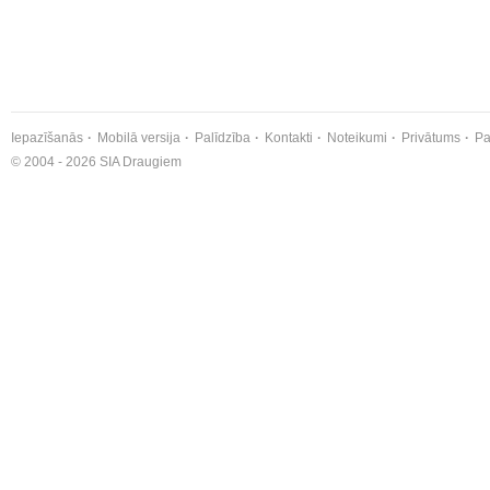
Iepazīšanās
Mobilā versija
Palīdzība
Kontakti
Noteikumi
Privātums
Pa
© 2004 - 2026 SIA Draugiem