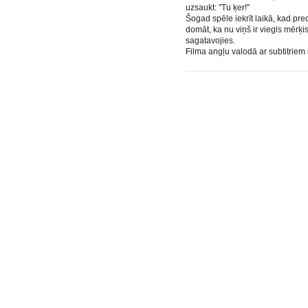
uzsaukt: "Tu ķer!"
Šogad spēle iekrīt laikā, kad pre
domāt, ka nu viņš ir viegls mērķis?
sagatavojies.
Filma angļu valodā ar subtitriem 