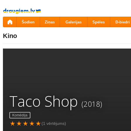
Pāriet
uz
saturu
Šodien
Ziņas
Galerijas
Spēles
D-biedri
Kino
Taco Shop
(2018)
Komēdija
(1 vērtējums)