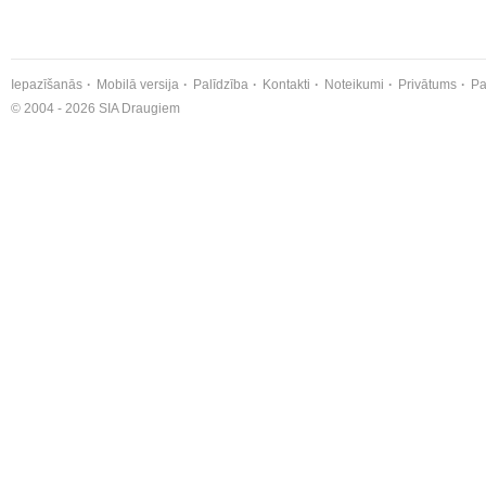
Iepazīšanās
Mobilā versija
Palīdzība
Kontakti
Noteikumi
Privātums
Pa
© 2004 - 2026 SIA Draugiem