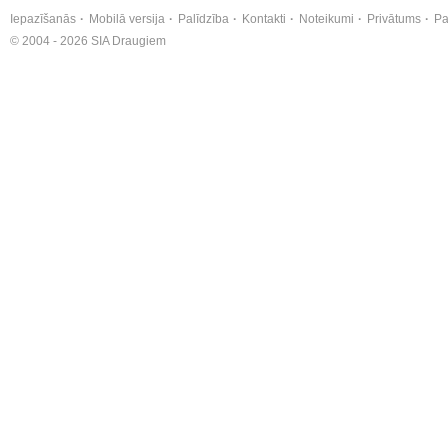
Iepazīšanās
Mobilā versija
Palīdzība
Kontakti
Noteikumi
Privātums
Pa
© 2004 - 2026 SIA Draugiem