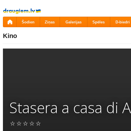
Pāriet
uz
saturu
Šodien
Ziņas
Galerijas
Spēles
D-biedri
Kino
Stasera a casa di A