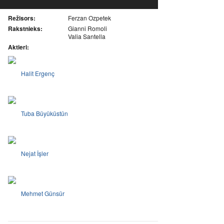
Režisors:
Ferzan Ozpetek
Rakstnieks:
Gianni Romoli
Valia Santella
Aktieri:
Halit Ergenç
Tuba Büyüküstün
Nejat İşler
Mehmet Günsür