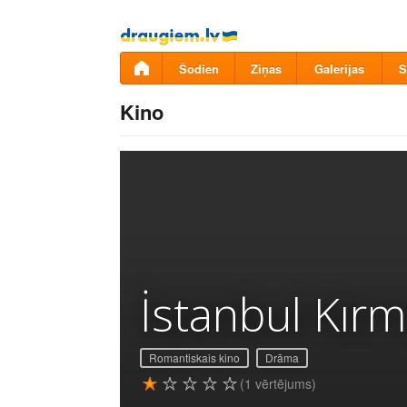
Pāriet
uz
saturu
Šodien
Ziņas
Galerijas
S
Kino
İstanbul Kırmı
Romantiskais kino
Drāma
(1 vērtējums)