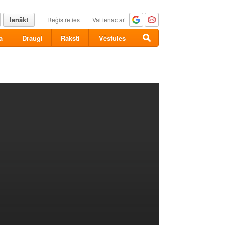
Ienākt
Reģistrēties
Vai ienāc ar
a
Draugi
Raksti
Vēstules