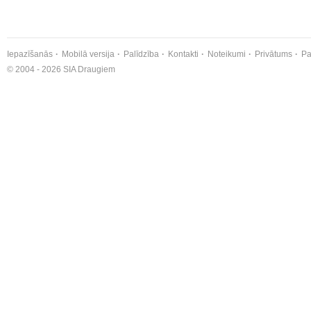
Iepazīšanās
Mobilā versija
Palīdzība
Kontakti
Noteikumi
Privātums
Pa
© 2004 - 2026 SIA Draugiem