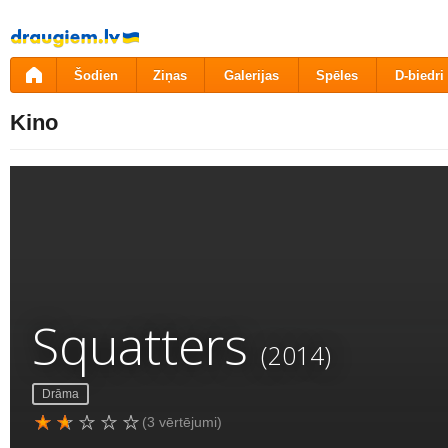
Pāriet
uz
saturu
Šodien
Ziņas
Galerijas
Spēles
D-biedri
Kino
Squatters
(2014)
Drāma
(3 vērtējumi)