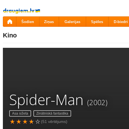
Pāriet
uz
saturu
Šodien
Ziņas
Galerijas
Spēles
D-biedri
Kino
Spider-Man
(2002)
Asa sižeta
Zinātniskā fantastika
(51 vērtējums)