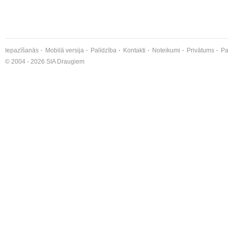
Iepazīšanās
Mobilā versija
Palīdzība
Kontakti
Noteikumi
Privātums
Pa
© 2004 - 2026 SIA Draugiem