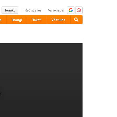
Ienākt
Reģistrēties
Vai ienāc ar
a
Draugi
Raksti
Vēstules
)