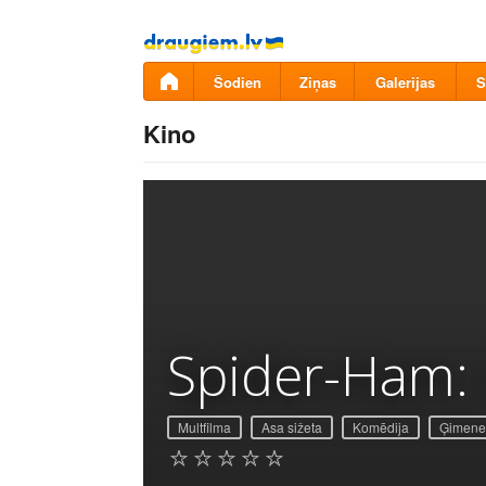
Pāriet
uz
saturu
Šodien
Ziņas
Galerijas
S
Kino
Spider-Ham: 
Multfilma
Asa sižeta
Komēdija
Ģimenes