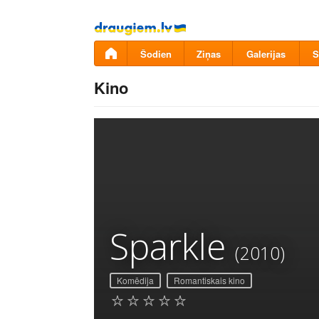
Pāriet
uz
saturu
Šodien
Ziņas
Galerijas
S
Kino
Sparkle
(2010)
Komēdija
Romantiskais kino