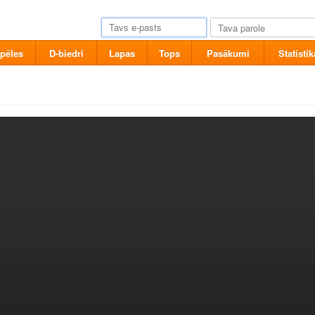
pēles
D-biedri
Lapas
Tops
Pasākumi
Statistik