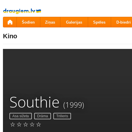
Pāriet
uz
saturu
Šodien
Ziņas
Galerijas
Spēles
D-biedri
Kino
Southie
(1999)
Asa sižeta
Drāma
Trilleris