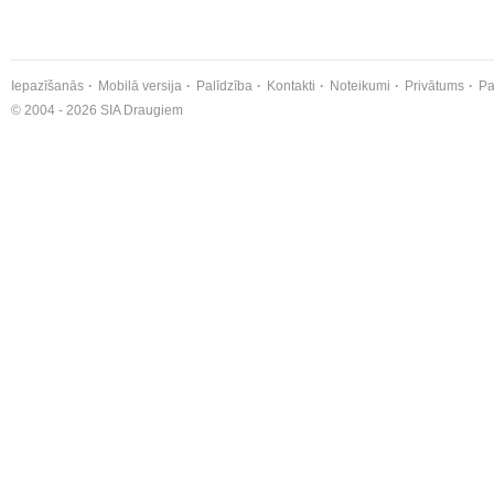
Iepazīšanās
Mobilā versija
Palīdzība
Kontakti
Noteikumi
Privātums
Pa
© 2004 - 2026 SIA Draugiem