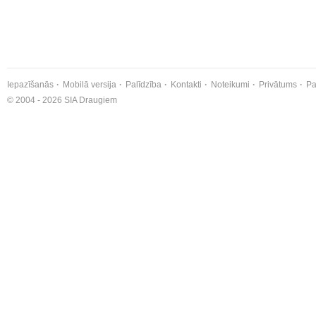
Iepazīšanās
Mobilā versija
Palīdzība
Kontakti
Noteikumi
Privātums
Pa
© 2004 - 2026 SIA Draugiem