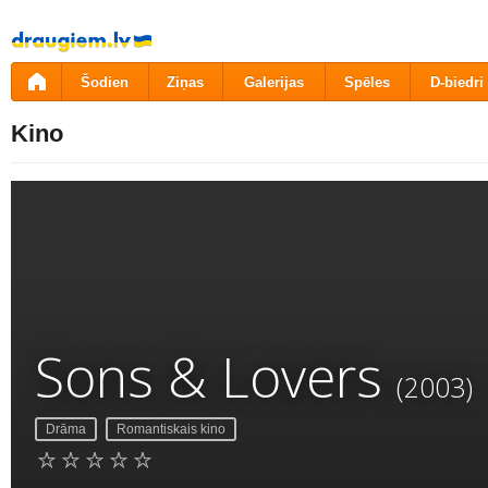
Pāriet
uz
saturu
Šodien
Ziņas
Galerijas
Spēles
D-biedri
Kino
Sons & Lovers
(2003)
Drāma
Romantiskais kino