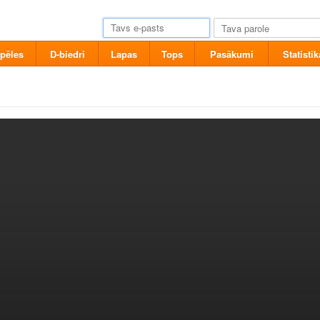
pēles
D-biedri
Lapas
Tops
Pasākumi
Statistik