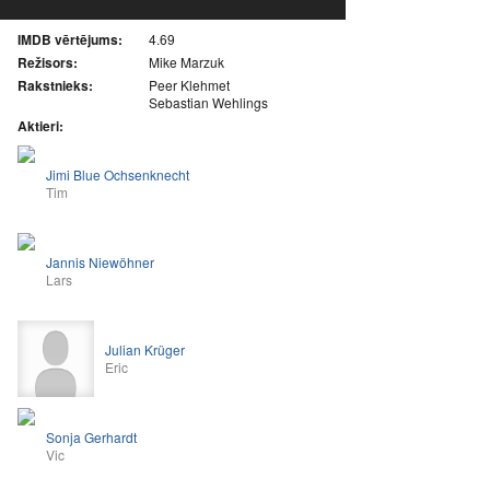
IMDB vērtējums:
4.69
Režisors:
Mike Marzuk
Rakstnieks:
Peer Klehmet
Sebastian Wehlings
Aktieri:
Jimi Blue Ochsenknecht
Tim
Jannis Niewöhner
Lars
Julian Krüger
Eric
Sonja Gerhardt
Vic