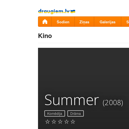
Pāriet
uz
saturu
Šodien
Ziņas
Galerijas
S
Kino
Summer
(2008)
Komēdija
Drāma