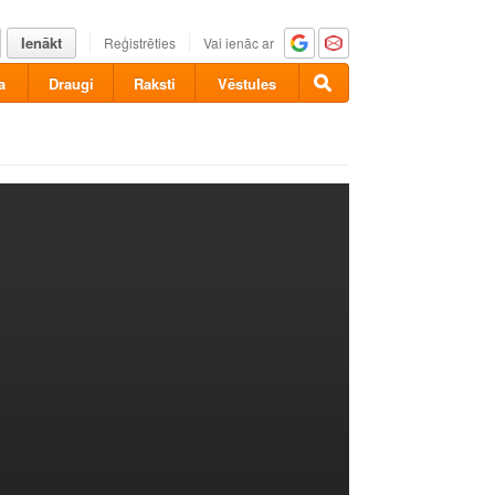
Ienākt
Reģistrēties
Vai ienāc ar
a
Draugi
Raksti
Vēstules