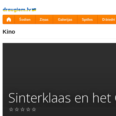
Pāriet
uz
saturu
Šodien
Ziņas
Galerijas
Spēles
D-biedri
Kino
Sinterklaas en het