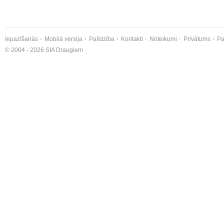
Iepazīšanās
Mobilā versija
Palīdzība
Kontakti
Noteikumi
Privātums
Pa
© 2004 - 2026 SIA Draugiem