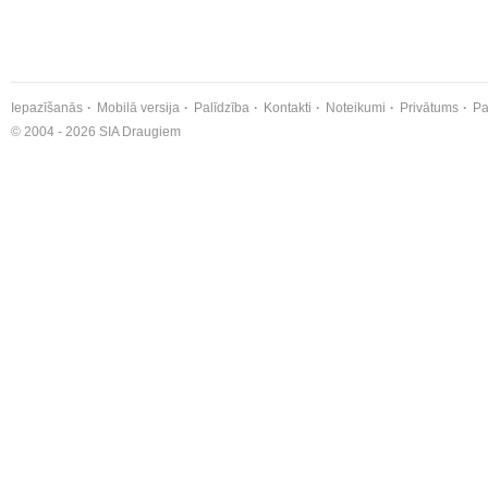
Iepazīšanās
Mobilā versija
Palīdzība
Kontakti
Noteikumi
Privātums
Pa
© 2004 - 2026 SIA Draugiem