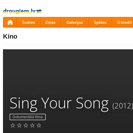
Pāriet
uz
saturu
Šodien
Ziņas
Galerijas
Spēles
D-biedri
Kino
Sing Your Song
(2012
Dokumentālā filma