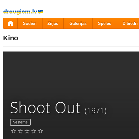
Pāriet
uz
saturu
Šodien
Ziņas
Galerijas
Spēles
D-biedri
Kino
Shoot Out
(1971)
Vesterns