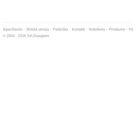
Iepazīšanās
Mobilā versija
Palīdzība
Kontakti
Noteikumi
Privātums
Pa
© 2004 - 2026 SIA Draugiem