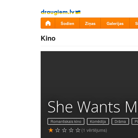
Pāriet
uz
saturu
Šodien
Ziņas
Galerijas
S
Kino
She Wants M
Romantiskais kino
Komēdija
Drāma
P
(1 vērtējums)