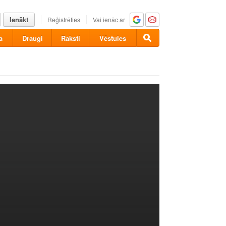
Ienākt
Reģistrēties
Vai ienāc ar
a
Draugi
Raksti
Vēstules