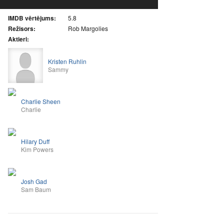
IMDB vērtējums:
5.8
Režisors:
Rob Margolies
Aktieri:
Kristen Ruhlin
Sammy
Charlie Sheen
Charlie
Hilary Duff
Kim Powers
Josh Gad
Sam Baum