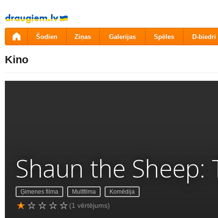
Pāriet
uz
saturu
Šodien
Ziņas
Galerijas
Spēles
D-biedri
Kino
Shaun the Sheep: 
Ģimenes filma
Multfilma
Komēdija
(1 vērtējums)