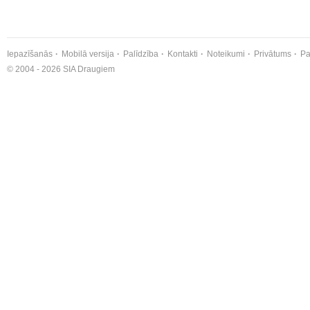
Iepazīšanās
Mobilā versija
Palīdzība
Kontakti
Noteikumi
Privātums
Pa
© 2004 - 2026 SIA Draugiem