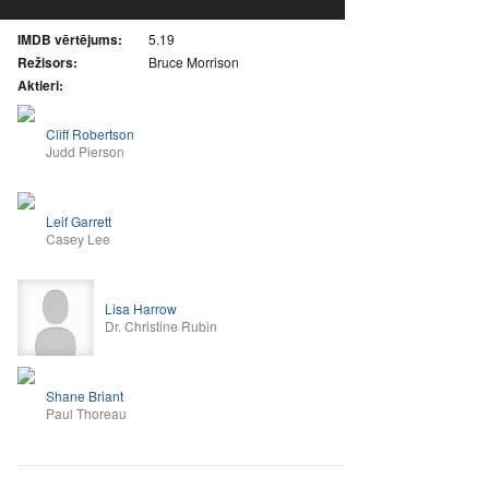
IMDB vērtējums:
5.19
Režisors:
Bruce Morrison
Aktieri:
Cliff Robertson
Judd Pierson
Leif Garrett
Casey Lee
Lisa Harrow
Dr. Christine Rubin
Shane Briant
Paul Thoreau