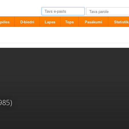
pēles
D-biedri
Lapas
Tops
Pasākumi
Statistik
985)