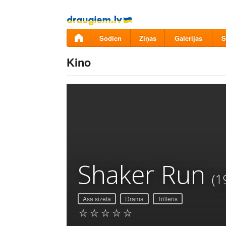
Pāriet
uz
saturu
Šodien
Ziņas
Galerijas
S
Kino
Shaker Run
(1
Asa sižeta
Drāma
Trilleris