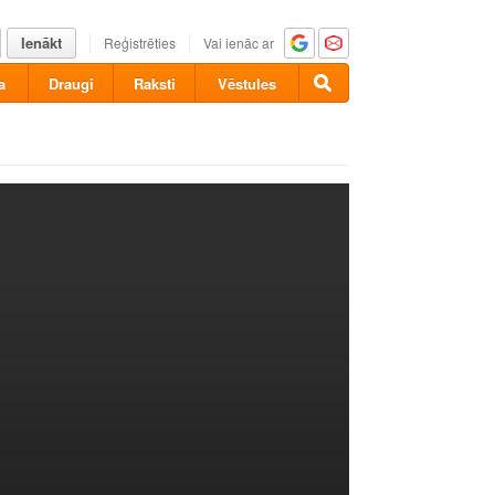
Ienākt
Reģistrēties
Vai ienāc ar
a
Draugi
Raksti
Vēstules