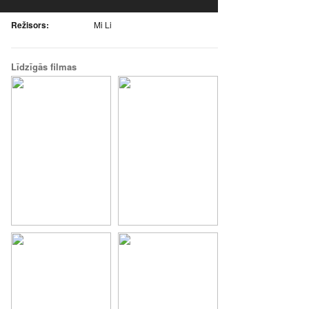
Režisors:
Mi Li
Līdzīgās filmas