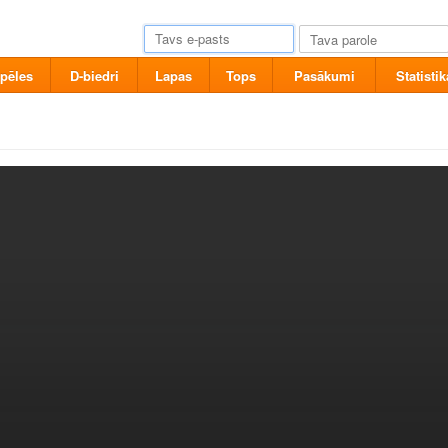
pēles
D-biedri
Lapas
Tops
Pasākumi
Statistik