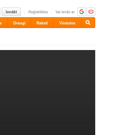
Ienākt
Reģistrēties
Vai ienāc ar
a
Draugi
Raksti
Vēstules