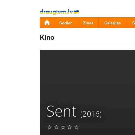
Pāriet
uz
saturu
Šodien
Ziņas
Galerijas
S
Kino
Sent
(2016)