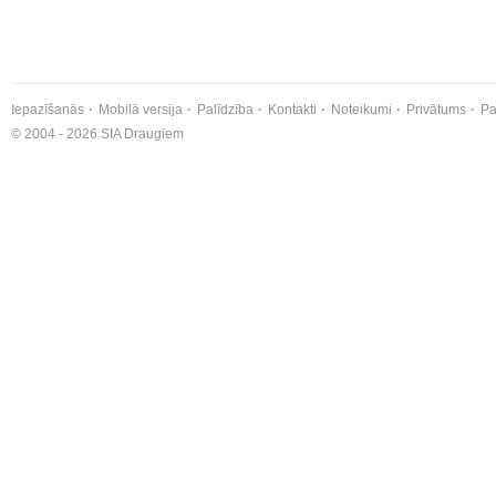
Iepazīšanās
Mobilā versija
Palīdzība
Kontakti
Noteikumi
Privātums
Pa
© 2004 - 2026 SIA Draugiem