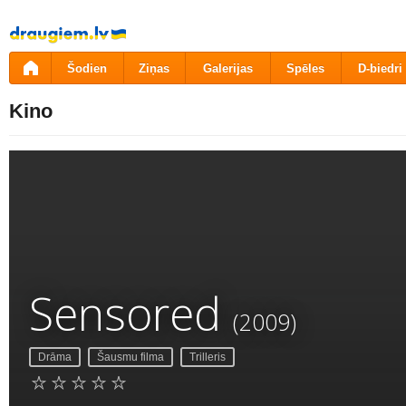
Pāriet
uz
saturu
Šodien
Ziņas
Galerijas
Spēles
D-biedri
Kino
Sensored
(2009)
Drāma
Šausmu filma
Trilleris