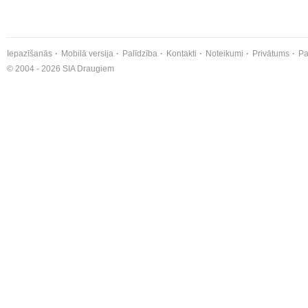
Iepazīšanās
Mobilā versija
Palīdzība
Kontakti
Noteikumi
Privātums
Pa
© 2004 - 2026 SIA Draugiem