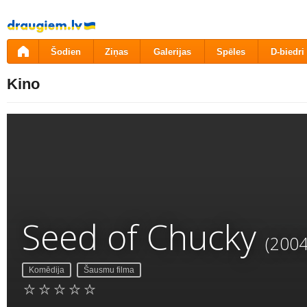
Pāriet
uz
saturu
Šodien
Ziņas
Galerijas
Spēles
D-biedri
Kino
Seed of Chucky
(2004
Komēdija
Šausmu filma