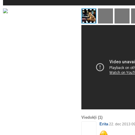
Viedokļi
(1)
Erita
22. dec 2013 0