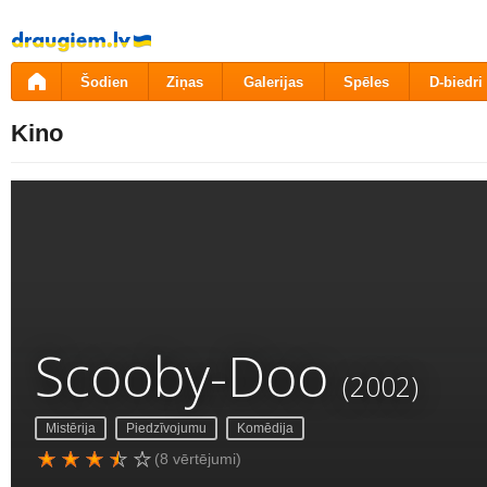
Pāriet
uz
saturu
Šodien
Ziņas
Galerijas
Spēles
D-biedri
Kino
Scooby-Doo
(2002)
Mistērija
Piedzīvojumu
Komēdija
(8 vērtējumi)