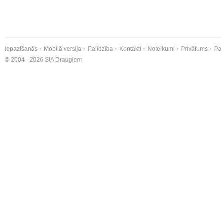
Iepazīšanās
Mobilā versija
Palīdzība
Kontakti
Noteikumi
Privātums
Pa
© 2004 - 2026 SIA Draugiem