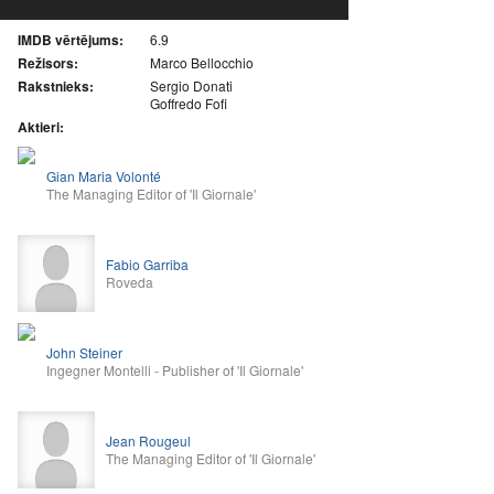
IMDB vērtējums:
6.9
Režisors:
Marco Bellocchio
Rakstnieks:
Sergio Donati
Goffredo Fofi
Aktieri:
Gian Maria Volonté
The Managing Editor of 'Il Giornale'
Fabio Garriba
Roveda
John Steiner
Ingegner Montelli - Publisher of 'Il Giornale'
Jean Rougeul
The Managing Editor of 'Il Giornale'