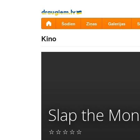
Pāriet
uz
saturu
Šodien
Ziņas
Galerijas
S
Kino
Slap the Mon