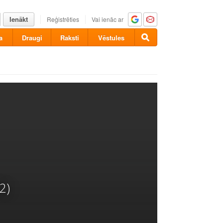
Ienākt
Reģistrēties
Vai ienāc ar
a
Draugi
Raksti
Vēstules
2)