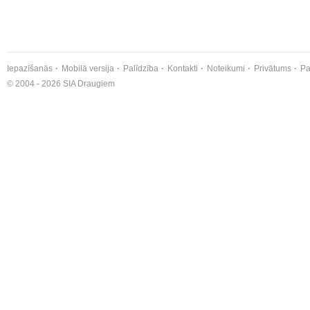
Iepazīšanās
Mobilā versija
Palīdzība
Kontakti
Noteikumi
Privātums
Pa
© 2004 - 2026 SIA Draugiem