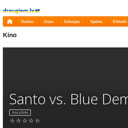
Pāriet
uz
saturu
Šodien
Ziņas
Galerijas
Spēles
D-biedri
Kino
Santo vs. Blue Dem
Asa sižeta