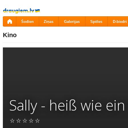
Pāriet
uz
saturu
Šodien
Ziņas
Galerijas
Spēles
D-biedri
Kino
Sally - heiß wie ei