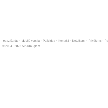
Iepazīšanās
Mobilā versija
Palīdzība
Kontakti
Noteikumi
Privātums
Pa
© 2004 - 2026 SIA Draugiem