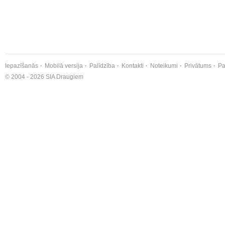
Iepazīšanās
Mobilā versija
Palīdzība
Kontakti
Noteikumi
Privātums
Pa
© 2004 - 2026 SIA Draugiem