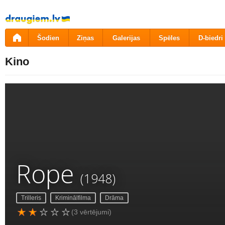
Pāriet
uz
saturu
Šodien
Ziņas
Galerijas
Spēles
D-biedri
Kino
Rope
(1948)
Trilleris
Kriminālfilma
Drāma
(3 vērtējumi)