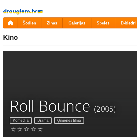
Pāriet
uz
saturu
Šodien
Ziņas
Galerijas
Spēles
D-biedri
Kino
Roll Bounce
(2005)
Komēdija
Drāma
Ģimenes filma