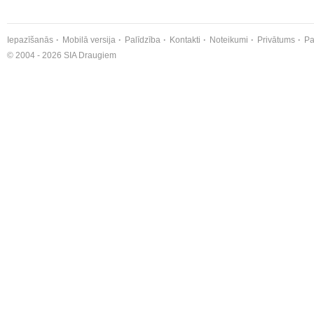
Iepazīšanās
Mobilā versija
Palīdzība
Kontakti
Noteikumi
Privātums
Pa
© 2004 - 2026 SIA Draugiem