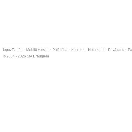
Iepazīšanās
Mobilā versija
Palīdzība
Kontakti
Noteikumi
Privātums
Pa
© 2004 - 2026 SIA Draugiem