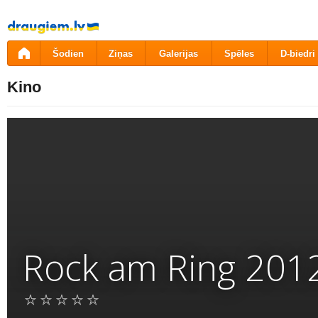
Pāriet
uz
saturu
Šodien
Ziņas
Galerijas
Spēles
D-biedri
Kino
Rock am Ring 2012