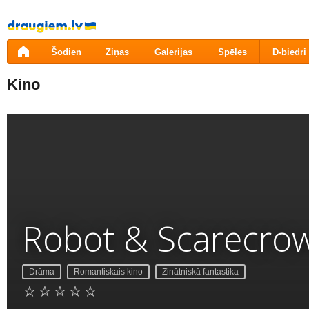
Pāriet
uz
saturu
Šodien
Ziņas
Galerijas
Spēles
D-biedri
Kino
Robot & Scarecro
Drāma
Romantiskais kino
Zinātniskā fantastika