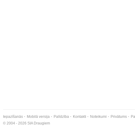
Iepazīšanās
Mobilā versija
Palīdzība
Kontakti
Noteikumi
Privātums
Pa
© 2004 - 2026 SIA Draugiem