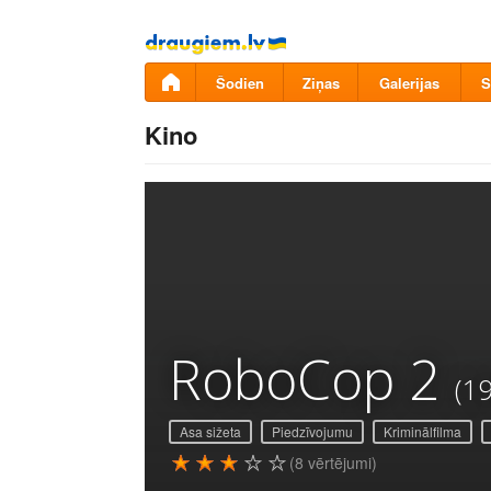
Pāriet
uz
saturu
Šodien
Ziņas
Galerijas
S
Kino
RoboCop 2
(1
Asa sižeta
Piedzīvojumu
Kriminālfilma
(8 vērtējumi)