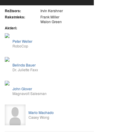
Režisors:
Irvin Kershner
Rakstnieks:
Frank Miller
Walon Green
Aktieri:
Peter Weller
RoboCop
Belinda Bauer
Dr. Juliette Faxx
John Glover
Magnavolt Salesman
Mario Machado
Casey Wong