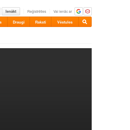
Ienākt
Reģistrēties
Vai ienāc ar
a
Draugi
Raksti
Vēstules