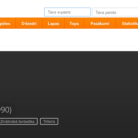
pēles
D-biedri
Lapas
Tops
Pasākumi
Statistik
990)
Zinātniskā fantastika
Trilleris