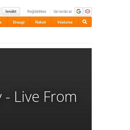
Ienākt
Reģistrēties
Vai ienāc ar
a
Draugi
Raksti
Vēstules
 - Live From