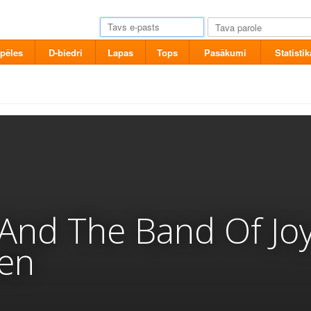
pēles
D-biedri
Lapas
Tops
Pasākumi
Statistik
 And The Band Of Joy
Den