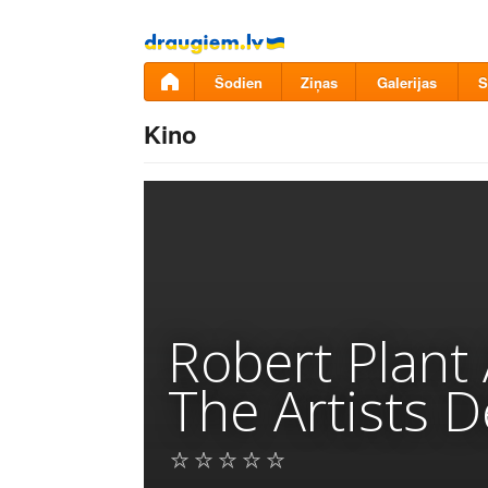
Pāriet
uz
saturu
Šodien
Ziņas
Galerijas
S
Kino
Robert Plant
The Artists 