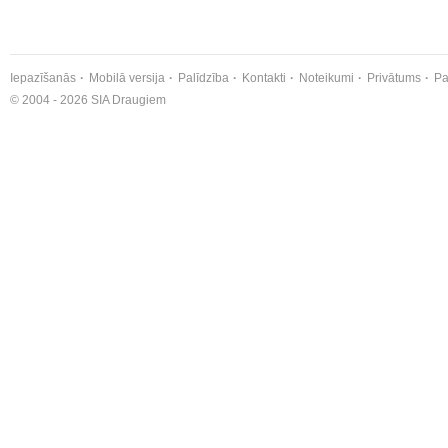
Iepazīšanās
Mobilā versija
Palīdzība
Kontakti
Noteikumi
Privātums
Pa
© 2004 - 2026 SIA Draugiem