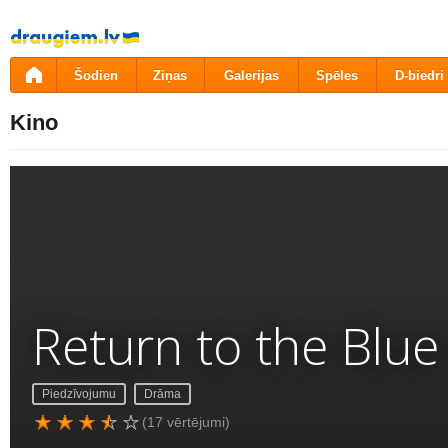
Pāriet
uz
saturu
Šodien
Ziņas
Galerijas
Spēles
D-biedri
Kino
Return to the Blu
Piedzīvojumu
Drāma
(17 vērtējumi)