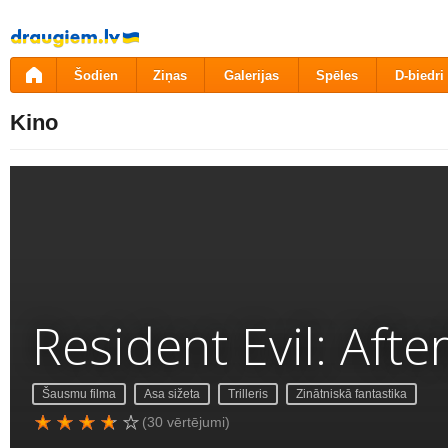
Pāriet
uz
saturu
Šodien
Ziņas
Galerijas
Spēles
D-biedri
Kino
Resident Evil: After
Šausmu filma
Asa sižeta
Trilleris
Zinātniskā fantastika
(30 vērtējumi)