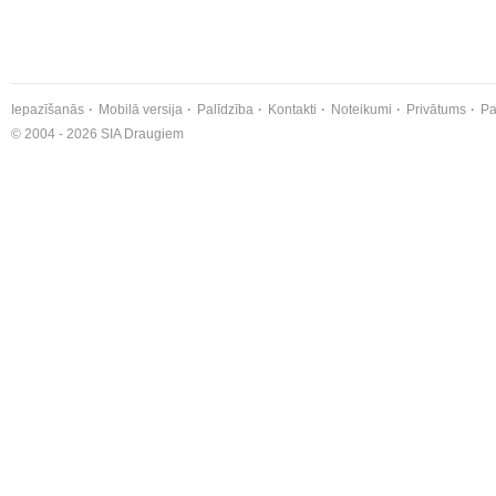
Iepazīšanās
Mobilā versija
Palīdzība
Kontakti
Noteikumi
Privātums
Pa
© 2004 - 2026 SIA Draugiem