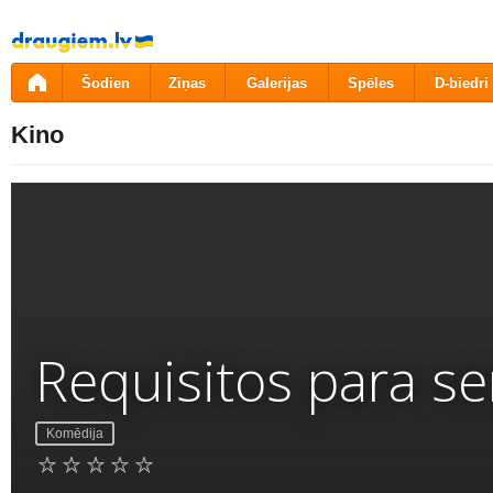
Pāriet
uz
saturu
Šodien
Ziņas
Galerijas
Spēles
D-biedri
Kino
Requisitos para s
Komēdija