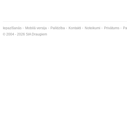
Iepazīšanās
Mobilā versija
Palīdzība
Kontakti
Noteikumi
Privātums
Pa
© 2004 - 2026 SIA Draugiem