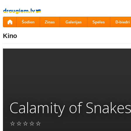
Pāriet
uz
saturu
Šodien
Ziņas
Galerijas
Spēles
D-biedri
Kino
Calamity of Snake