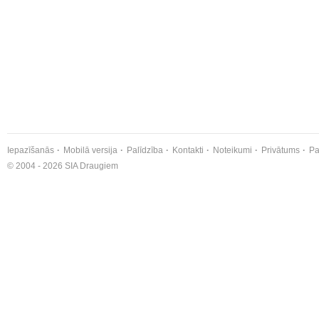
Iepazīšanās
Mobilā versija
Palīdzība
Kontakti
Noteikumi
Privātums
Pa
© 2004 - 2026 SIA Draugiem