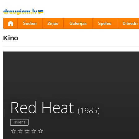
Pāriet
uz
saturu
Šodien
Ziņas
Galerijas
Spēles
D-biedri
Kino
Red Heat
(1985)
Trilleris