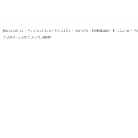
Iepazīšanās
Mobilā versija
Palīdzība
Kontakti
Noteikumi
Privātums
Pa
© 2004 - 2026 SIA Draugiem