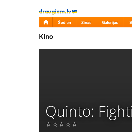
Pāriet
uz
saturu
Šodien
Ziņas
Galerijas
S
Kino
Quinto: Figh