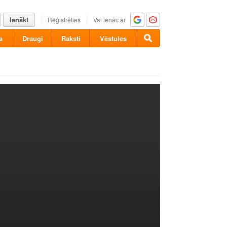
Ienākt
Reģistrēties
Vai ienāc ar
a
Draugi
Raksti
Vēstules