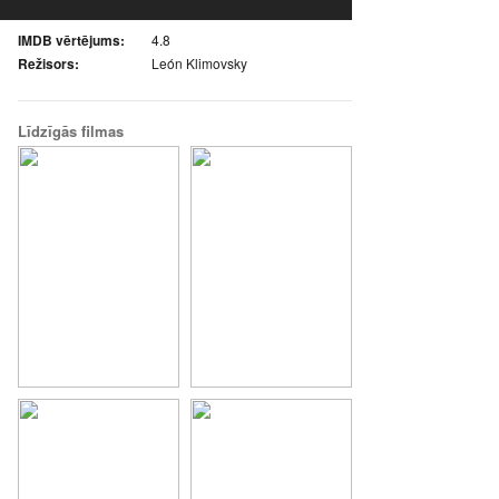
IMDB vērtējums:
4.8
Režisors:
León Klimovsky
Līdzīgās filmas