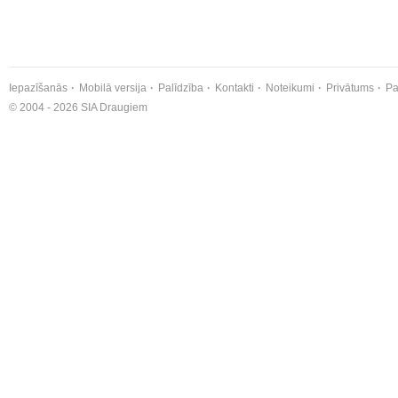
Iepazīšanās
Mobilā versija
Palīdzība
Kontakti
Noteikumi
Privātums
Pa
© 2004 - 2026 SIA Draugiem