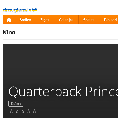
Pāriet
uz
saturu
Šodien
Ziņas
Galerijas
Spēles
D-biedri
Kino
Quarterback Princ
Drāma