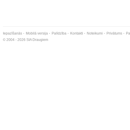
Iepazīšanās
Mobilā versija
Palīdzība
Kontakti
Noteikumi
Privātums
Pa
© 2004 - 2026 SIA Draugiem