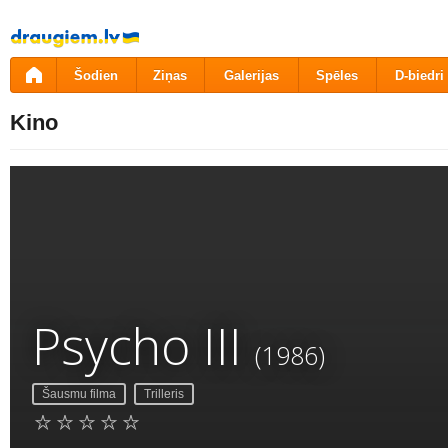
Pāriet
uz
saturu
Šodien
Ziņas
Galerijas
Spēles
D-biedri
Kino
Psycho III
(1986)
Šausmu filma
Trilleris