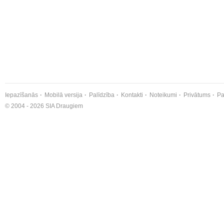
Iepazīšanās
Mobilā versija
Palīdzība
Kontakti
Noteikumi
Privātums
Pa
© 2004 - 2026 SIA Draugiem