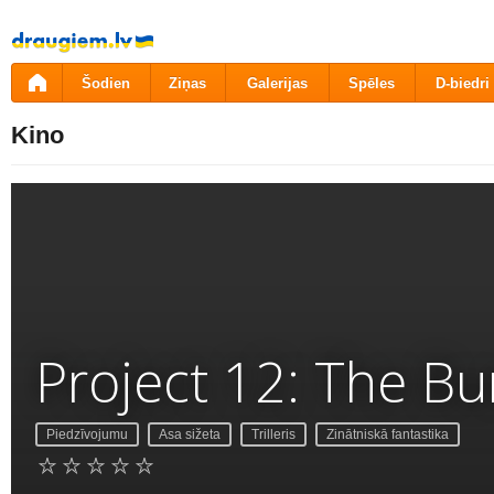
Pāriet
uz
saturu
Šodien
Ziņas
Galerijas
Spēles
D-biedri
Kino
Project 12: The B
Piedzīvojumu
Asa sižeta
Trilleris
Zinātniskā fantastika