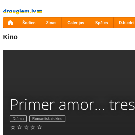
Pāriet
uz
saturu
Šodien
Ziņas
Galerijas
Spēles
D-biedri
Kino
Primer amor... tr
Drāma
Romantiskais kino