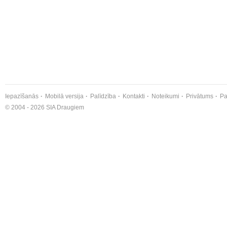
Iepazīšanās
Mobilā versija
Palīdzība
Kontakti
Noteikumi
Privātums
Pa
© 2004 - 2026 SIA Draugiem