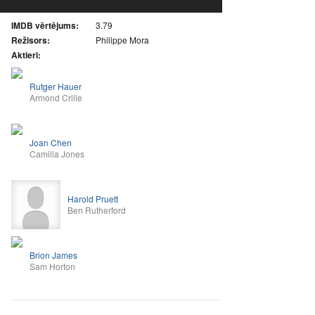
IMDB vērtējums:
3.79
Režisors:
Philippe Mora
Aktieri:
Rutger Hauer
Armond Crille
Joan Chen
Camilla Jones
Harold Pruett
Ben Rutherford
Brion James
Sam Horton