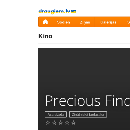
Pāriet
uz
saturu
Šodien
Ziņas
Galerijas
S
Kino
Precious Fin
Asa sižeta
Zinātniskā fantastika