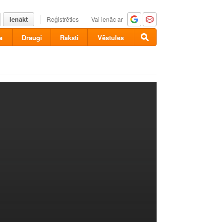
Ienākt
Reģistrēties
Vai ienāc ar
a
Draugi
Raksti
Vēstules