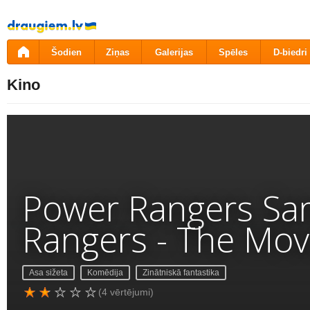
Pāriet
uz
saturu
Šodien
Ziņas
Galerijas
Spēles
D-biedri
Kino
Power Rangers Sam
Rangers - The Mov
Asa sižeta
Komēdija
Zinātniskā fantastika
(4 vērtējumi)