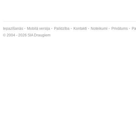
Iepazīšanās
Mobilā versija
Palīdzība
Kontakti
Noteikumi
Privātums
Pa
© 2004 - 2026 SIA Draugiem