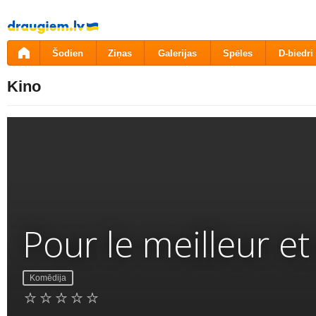
Pāriet
uz
saturu
Šodien
Ziņas
Galerijas
Spēles
D-biedri
Kino
Pour le meilleur et
Komēdija