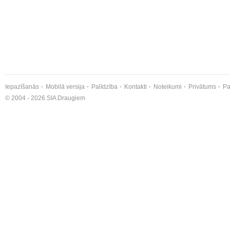
Iepazīšanās
Mobilā versija
Palīdzība
Kontakti
Noteikumi
Privātums
Pa
© 2004 - 2026 SIA Draugiem