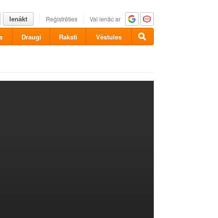
Ienākt
Reģistrēties
Vai ienāc ar
a
Draugi
Raksti
Vēstules