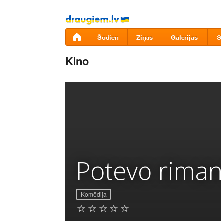
Pāriet
uz
saturu
Šodien
Ziņas
Galerijas
S
Kino
Potevo riman
Komēdija