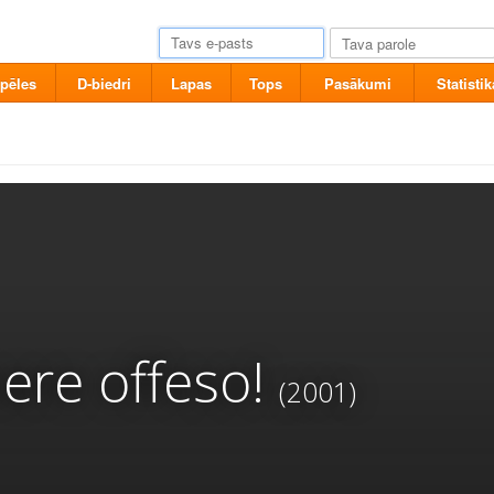
pēles
D-biedri
Lapas
Tops
Pasākumi
Statistik
ere offeso!
(2001)