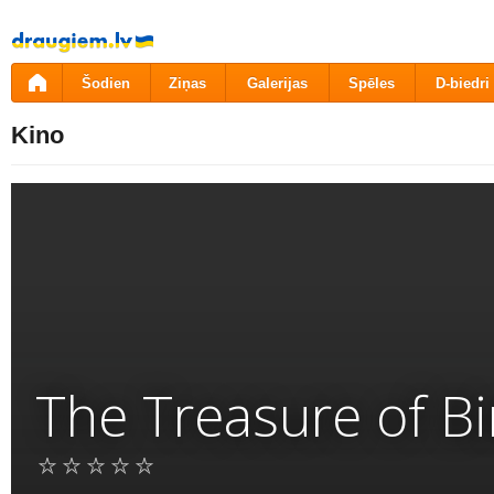
Pāriet
uz
saturu
Šodien
Ziņas
Galerijas
Spēles
D-biedri
Kino
The Treasure of Bi