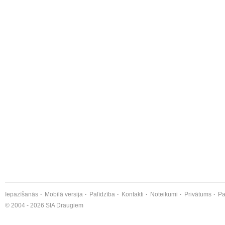
Iepazīšanās
Mobilā versija
Palīdzība
Kontakti
Noteikumi
Privātums
Pa
© 2004 - 2026 SIA Draugiem