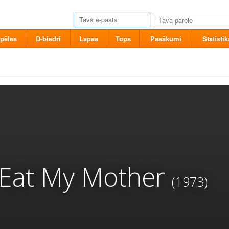
pēles
D-biedri
Lapas
Tops
Pasākumi
Statistik
 Eat My Mother
(1973)