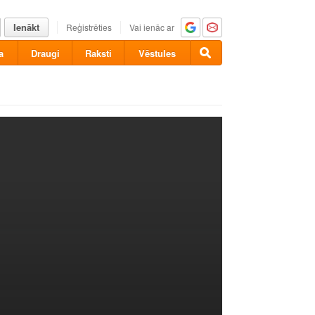
Ienākt
Reģistrēties
Vai ienāc ar
a
Draugi
Raksti
Vēstules