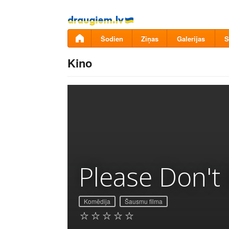
Pāriet
uz
saturu
Šodien
Ziņas
Galerijas
S
Kino
Please Don't
Komēdija
Šausmu filma