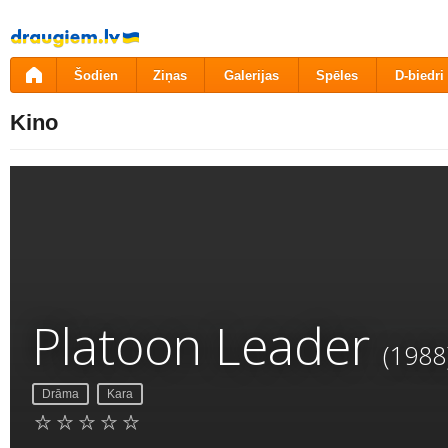
Pāriet
uz
saturu
Šodien
Ziņas
Galerijas
Spēles
D-biedri
Kino
Platoon Leader
(1988
Drāma
Kara