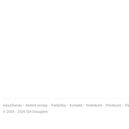
Iepazīšanās
Mobilā versija
Palīdzība
Kontakti
Noteikumi
Privātums
Pa
© 2004 - 2026 SIA Draugiem